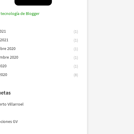
 tecnología de Blogger
2021
(1)
 2021
(1)
bre 2020
(1)
embre 2020
(1)
2020
(1)
2020
(8)
uetas
rto Villarroel
ciones GV