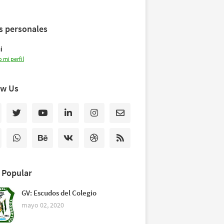
s personales
i
 mi perfil
ow Us
 Popular
GV: Escudos del Colegio
mayo 02, 2020