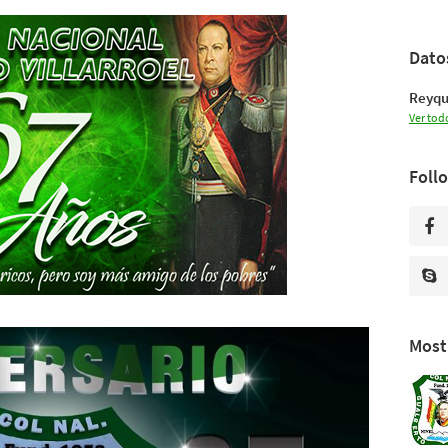
Dato
Reyqu
Ver todo
Foll
Most