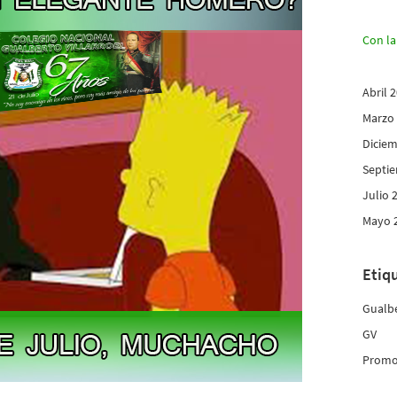
Con la
Abril 
Marzo
Diciem
Septi
Julio 
Mayo 
Etiq
Gualbe
GV
Promo