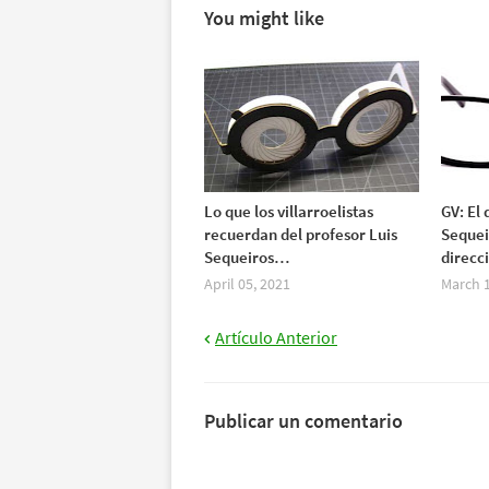
You might like
Lo que los villarroelistas
GV: El 
recuerdan del profesor Luis
Sequei
Sequeiros…
direcc
April 05, 2021
March 1
Artículo Anterior
Publicar un comentario